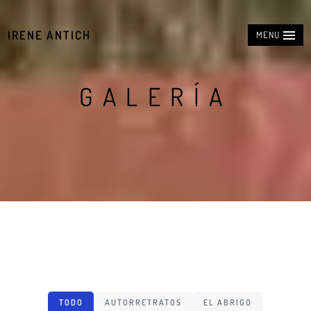
IRENE ANTICH
MENU
G
A
L
E
R
Í
A
TODO
AUTORRETRATOS
EL ABRIGO